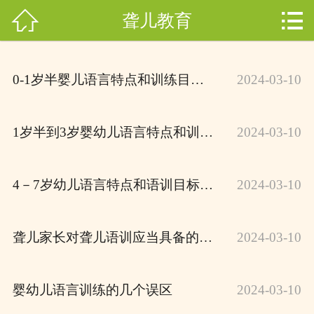



聋儿教育
网站首页

关于开音
分
0-1岁半婴儿语言特点和训练目标（一）
2024-03-10
开音动态
类
幼儿园
1岁半到3岁婴幼儿语言特点和训练的目标（二）
2024-03-10
教师团队
4－7岁幼儿语言特点和语训目标（三）
2024-03-10
小朋友风采
聋儿教育
聋儿家长对聋儿语训应当具备的几点认识
2024-03-10
在线报名
婴幼儿语言训练的几个误区
2024-03-10
联系我们