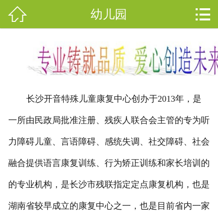



幼儿园
网站首页

关于开音
分
开音动态
类
幼儿园
长沙开音特殊儿童康复中心创办于2013年，是
教师团队
一所由民政局批准注册、残疾人联合会主管的专为听
小朋友风采
力障碍儿童、言语障碍、感统失调、社交障碍、社会
聋儿教育
融合提供语言康复训练、行为矫正训练和家长培训的
的专业机构，是长沙市残联指定定点康复机构，也是
在线报名
湖南省较早成立的康复中心之一，也是目前省内一家
联系我们