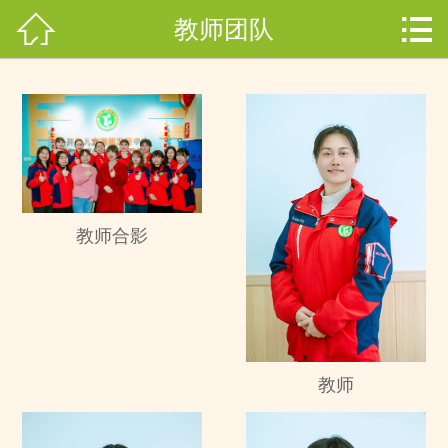



教师团队
网站首页

关于开音
分
开音动态
类
幼儿园
教师团队
教师合影
小朋友风采
聋儿教育
在线报名
教师
联系我们