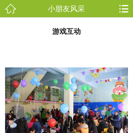



小朋友风采
网站首页

关于开音
分
游戏互动
开音动态
类
幼儿园
教师团队
小朋友风采
聋儿教育
在线报名
联系我们