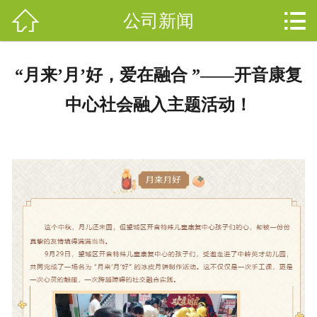



公司新闻
网站首页

关于开音
分
“月来’月’好，爱在融合 ”——开音康复
开音动态
类
中心社会融入主题活动！
幼儿园
教师团队
小朋友风采
聋儿教育
在线报名
联系我们