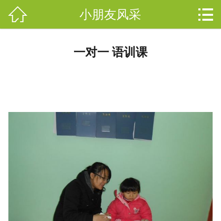



小朋友风采
网站首页

关于开音
分
一对一 语训课
开音动态
类
幼儿园
教师团队
小朋友风采
聋儿教育
在线报名
联系我们