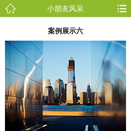



小朋友风采
网站首页

关于开音
分
案例展示六
开音动态
类
幼儿园
教师团队
小朋友风采
聋儿教育
在线报名
联系我们