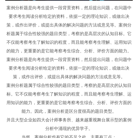
案例分析题是向考生提供一段背景资料，然后提出问题，在问题中
要求考生阅读分析给定的资料，依据一定的理论知识，或做出决
策，或作出评价，或提出具体的解决问题的方法或意见等。案例分
析题属于综合性较强的题目类型，考察的是高层次的认知目标。它
不仅能考察考生了解知识的程度，而且能考察考生理解、运用知识
的能力，更重要的是它能考察考生综合、分析、评价方面的能力。
案例分析题是向考生提供一段背景资料，然后提出问题，在问题中
要求考生阅读分析给定的资料，依据一定的理论知识，或做出决
策，或作出评价，或提出具体的解决问题的方法或意见等。
案例分析题属于综合性较强的题目类型，考察的是高层次的认知目
标。它不仅能考察考生了解知识的程度，而且能考察考生理解、运
用知识的能力，更重要的是它能考察考生综合、分析、评价方面的
能力。因此，案例分析是区分度很高的题目类型。
并且大型企业如四大会计师事务所、越来越重视舞台展示型的案例
分析中涌现的优异学子。
当然，案例分析也有它的不足之处，主要有三点：